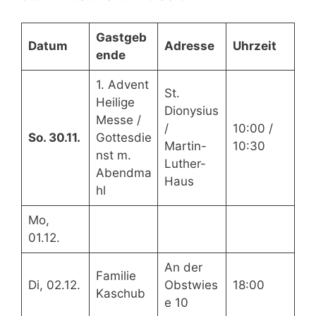
Gastgeb
Datum
Adresse
Uhrzeit
ende
1. Advent
St.
Heilige
Dionysius
Messe /
/
10:00 /
So. 30.11.
Gottesdie
Martin-
10:30
nst m.
Luther-
Abendma
Haus
hl
Mo,
01.12.
An der
Familie
Di, 02.12.
Obstwies
18:00
Kaschub
e 10