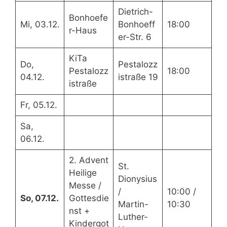
Dietrich-
Bonhoefe
Mi, 03.12.
Bonhoeff
18:00
r-Haus
er-Str. 6
KiTa
Do,
Pestalozz
Pestalozz
18:00
04.12.
istraße 19
istraße
Fr, 05.12.
Sa,
06.12.
2. Advent
St.
Heilige
Dionysius
Messe /
/
10:00 /
So, 07.12.
Gottesdie
Martin-
10:30
nst +
Luther-
Kindergot