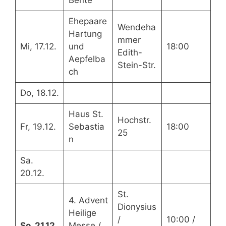
Bente
Ehepaare
Wendeha
Hartung
mmer
Mi, 17.12.
und
18:00
Edith-
Aepfelba
Stein-Str.
ch
Do, 18.12.
Haus St.
Hochstr.
Fr, 19.12.
Sebastia
18:00
25
n
Sa.
20.12.
St.
4. Advent
Dionysius
Heilige
/
10:00 /
So, 21.12.
Messe /