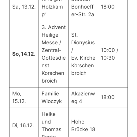
Sa, 13.12.
Holzkam
Bonhoeff
18:00
p“
er-Str. 2a
3. Advent
Heilige
St.
Messe /
Dionysius
Zentral-
/
10:00 /
So, 14.12.
Gottesdie
Ev. Kirche
10:30
nst
Korschen
Korschen
broich
broich
Mo,
Familie
Akazienw
18:00
15.12.
Wloczyk
eg 4
Heike
und
Hohe
Di, 16.12.
Thomas
Brücke 18